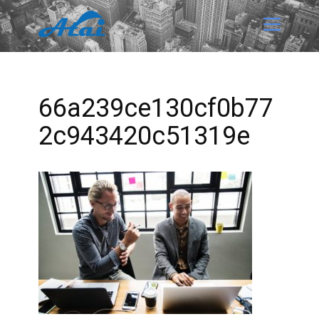
66a239ce130cf0b77
2c943420c51319e